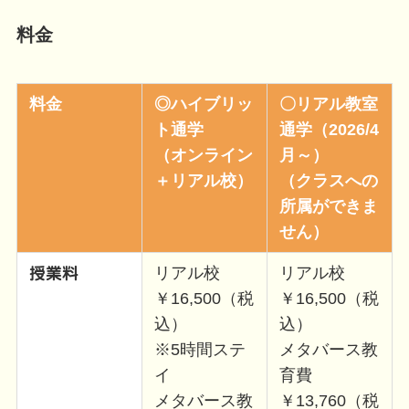
料金
料金
◎ハイブリッ
〇リアル教室
ト通学
通学（2026/4
（オンライン
月～）
＋リアル校）
（クラスへの
所属ができま
せん）
リアル校
リアル校
授業料
￥16,500（税
￥16,500（税
込）
込）
※5時間ステ
メタバース教
イ
育費
メタバース教
￥13,760（税